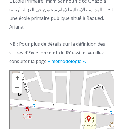
L’Ecole Primaire
Imam Sahnoun cité Ghazela
(المدرسة الإبتدائية الإمام سحنون حي الغزالة أريانة)- est
une école primaire publique situé à Raoued,
Ariana.
NB :
Pour plus de détails sur la définition des
scores
d’Excellence et de Réussite
, veuillez
consulter la page
« méthodologie ».
+
–