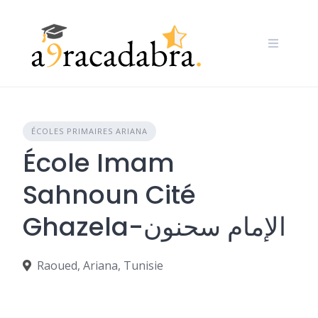
Skip
to
content
ÉCOLES PRIMAIRES ARIANA
École Imam
Sahnoun Cité
Ghazela-الإمام سحنون
Raoued, Ariana, Tunisie