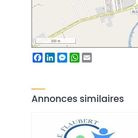
500 m
Facebook
LinkedIn
Messenger
WhatsApp
Email
Annonces similaires