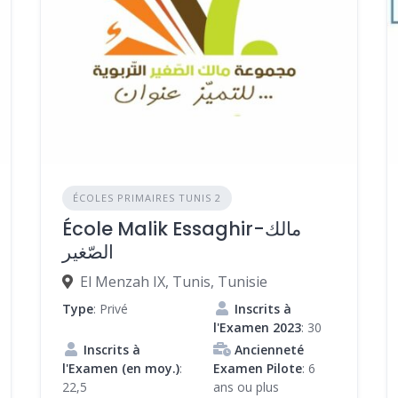
ÉCOLES PRIMAIRES TUNIS 2
École Malik Essaghir-مالك
الصّغير
El Menzah IX, Tunis, Tunisie
Type
: Privé
Inscrits à
l'Examen 2023
: 30
Inscrits à
Ancienneté
l'Examen (en moy.)
:
Examen Pilote
: 6
22,5
ans ou plus