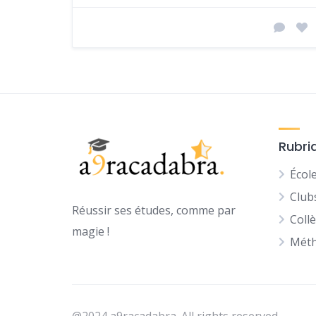
Rubri
Écol
Club
Réussir ses études, comme par
Coll
magie !
Méth