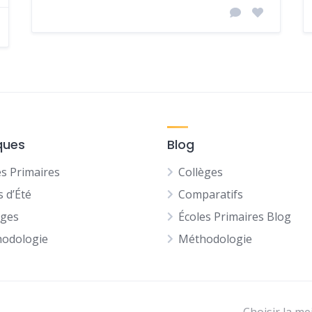
ques
Blog
es Primaires
Collèges
s d’Été
Comparatifs
èges
Écoles Primaires Blog
odologie
Méthodologie