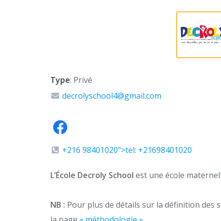
Type
: Privé
decrolyschool4@gmail.com
+216 98401020">tel: +21698401020
L’École Decroly School
est une école maternell
NB :
Pour plus de détails sur la définition des
la page
« méthodologie ».