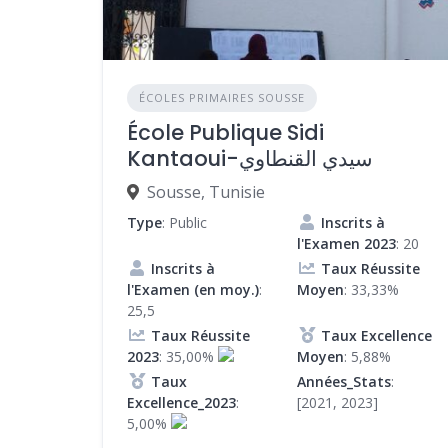
ÉCOLES PRIMAIRES SOUSSE
École Publique Sidi
Kantaoui-سيدي القنطاوي
Sousse, Tunisie
Type
: Public
Inscrits à
l'Examen 2023
: 20
Inscrits à
Taux Réussite
l'Examen (en moy.)
:
Moyen
: 33,33%
25,5
Taux Réussite
Taux Excellence
2023
: 35,00%
Moyen
: 5,88%
Taux
Années_Stats
:
Excellence_2023
:
[2021, 2023]
5,00%