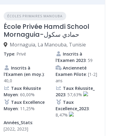
ÉCOLES PRIMAIRES MANOUBA
École Privée Hamdi School
Mornaguia-حمادي سكول
Mornaguia, La Manouba, Tunisie
Type
: Privé
Inscrits à
l'Examen 2023
: 59
Inscrits à
Ancienneté
l'Examen (en moy.)
:
Examen Pilote
: [1-2]
40,0
ans
Taux Réussite
Taux Réussite_
Moyen
: 60,00%
2023
: 57,63%
Taux Excellence
Taux
Moyen
: 11,25%
Excellence_2023
:
8,47%
Années_Stats
:
[2022, 2023]