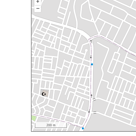
+
–
200 m