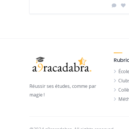
Rubri
Écol
Club
Réussir ses études, comme par
Coll
magie !
Méth