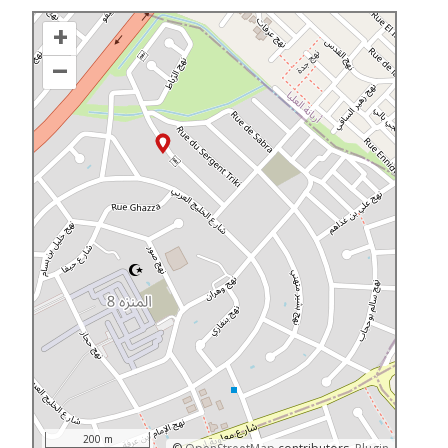
+
–
200 m