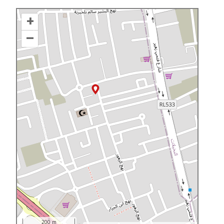
+
–
200 m