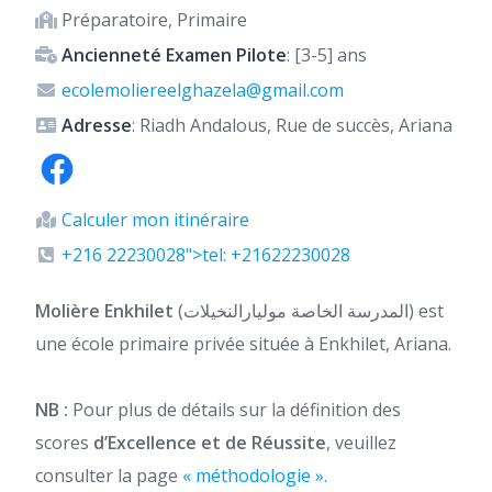
Préparatoire, Primaire
Ancienneté Examen Pilote
: [3-5] ans
ecolemoliereelghazela@gmail.com
Adresse
: Riadh Andalous, Rue de succès, Ariana
Calculer mon itinéraire
+216 22230028">tel: +21622230028
Molière Enkhilet
(المدرسة الخاصة موليارالنخيلات) est
une école primaire privée située à Enkhilet, Ariana.
NB :
Pour plus de détails sur la définition des
scores
d’Excellence et de Réussite
, veuillez
consulter la page
« méthodologie ».